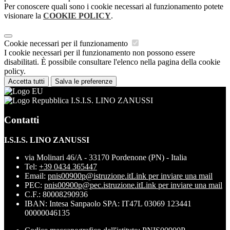
Per conoscere quali sono i cookie necessari al funzionamento potete
visionare la
COOKIE POLICY
.
Cookie necessari per il funzionamento
I cookie necessari per il funzionamento non possono essere
disabilitati. È possibile consultare l'elenco nella pagina della cookie
policy.
Accetta tutti
Salva le preferenze
I.S.I.S. LINO ZANUSSI
Contatti
I.S.I.S. LINO ZANUSSI
via Molinari 46/A - 33170 Pordenone (PN) - Italia
Tel:
+39 0434 365447
Email:
pnis00900p@istruzione.it
Link per inviare una mail
PEC:
pnis00900p@pec.istruzione.it
Link per inviare una mail
C.F.: 80008290936
IBAN: Intesa Sanpaolo SPA: IT47L 03069 123441
00000046135