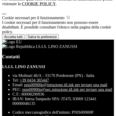
visionare la
COOKIE POLICY
.
Cookie necessari per il funzionamento
I cookie necessari per il funzionamento non possono essere
disabilitati. È possibile consultare l'elenco nella pagina della cookie
policy.
Accetta tutti
Salva le preferenze
I.S.I.S. LINO ZANUSSI
Contatti
I.S.I.S. LINO ZANUSSI
via Molinari 46/A - 33170 Pordenone (PN) - Italia
Tel:
+39 0434 365447
Email:
pnis00900p@istruzione.it
Link per inviare una mail
PEC:
pnis00900p@pec.istruzione.it
Link per inviare una mail
C.F.: 80008290936
IBAN: Intesa Sanpaolo SPA: IT47L 03069 123441
00000046135
Codice meccanografico dell'istituto: PNIS00900P