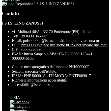
I.S.I.S. LINO ZANUSSI
Contatti
I.S.I.S. LINO ZANUSSI
via Molinari 46/A - 33170 Pordenone (PN) - Italia
Tel:
+39 0434 365447
Email:
pnis00900p@istruzione.it
Link per inviare una mail
PEC:
pnis00900p@pec.istruzione.it
Link per inviare una mail
C.F.: 80008290936
IBAN: Intesa Sanpaolo SPA: IT47L 03069 123441
00000046135
Codice meccanografico dell'istituto: PNIS00900P
Sezioni associate dell'istituto:
IPSIA: PNRI00901A - ITI MODA: PNTF009017
Richieste informazioni accessibilità:
accessibilita@isiszanussi.pn.it
IPSIA