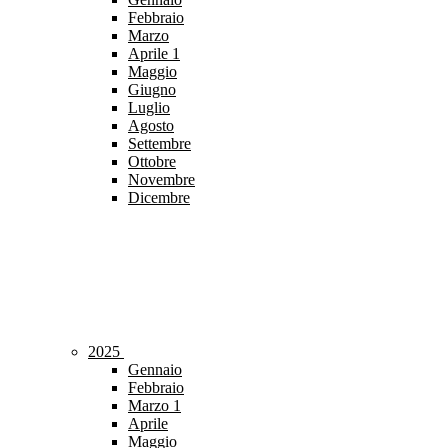
Febbraio
Marzo
Aprile
1
Maggio
Giugno
Luglio
Agosto
Settembre
Ottobre
Novembre
Dicembre
2025
Gennaio
Febbraio
Marzo
1
Aprile
Maggio