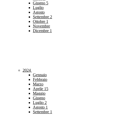
Giugno
5
Luglio
Agosto
Settembre
2
Ottobre
1
Novembre
Dicembre
1
2024
Gennaio
Febbraio
Marzo
Aprile
15
Maggio
Giugno
Luglio
2
Agosto
1
Settembre
1