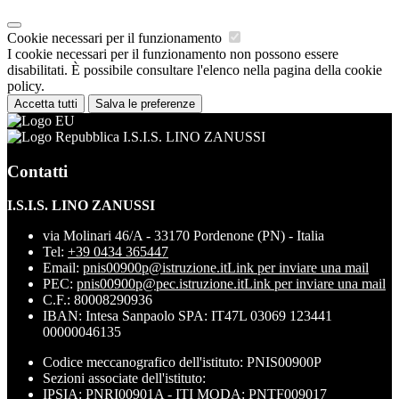
Cookie necessari per il funzionamento
I cookie necessari per il funzionamento non possono essere
disabilitati. È possibile consultare l'elenco nella pagina della cookie
policy.
Accetta tutti
Salva le preferenze
I.S.I.S. LINO ZANUSSI
Contatti
I.S.I.S. LINO ZANUSSI
via Molinari 46/A - 33170 Pordenone (PN) - Italia
Tel:
+39 0434 365447
Email:
pnis00900p@istruzione.it
Link per inviare una mail
PEC:
pnis00900p@pec.istruzione.it
Link per inviare una mail
C.F.: 80008290936
IBAN: Intesa Sanpaolo SPA: IT47L 03069 123441
00000046135
Codice meccanografico dell'istituto: PNIS00900P
Sezioni associate dell'istituto:
IPSIA: PNRI00901A - ITI MODA: PNTF009017