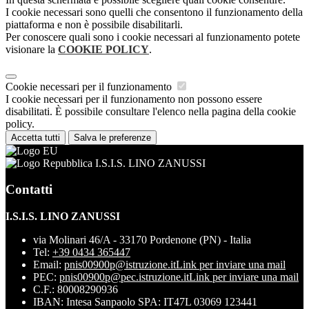
I cookie necessari sono quelli che consentono il funzionamento della
piattaforma e non è possibile disabilitarli.
Per conoscere quali sono i cookie necessari al funzionamento potete
visionare la
COOKIE POLICY
.
Cookie necessari per il funzionamento
I cookie necessari per il funzionamento non possono essere
disabilitati. È possibile consultare l'elenco nella pagina della cookie
policy.
Accetta tutti
Salva le preferenze
I.S.I.S. LINO ZANUSSI
Contatti
I.S.I.S. LINO ZANUSSI
via Molinari 46/A - 33170 Pordenone (PN) - Italia
Tel:
+39 0434 365447
Email:
pnis00900p@istruzione.it
Link per inviare una mail
PEC:
pnis00900p@pec.istruzione.it
Link per inviare una mail
C.F.: 80008290936
IBAN: Intesa Sanpaolo SPA: IT47L 03069 123441