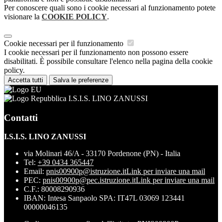
Per conoscere quali sono i cookie necessari al funzionamento potete
visionare la
COOKIE POLICY
.
Cookie necessari per il funzionamento
I cookie necessari per il funzionamento non possono essere
disabilitati. È possibile consultare l'elenco nella pagina della cookie
policy.
Accetta tutti
Salva le preferenze
I.S.I.S. LINO ZANUSSI
Contatti
I.S.I.S. LINO ZANUSSI
via Molinari 46/A - 33170 Pordenone (PN) - Italia
Tel:
+39 0434 365447
Email:
pnis00900p@istruzione.it
Link per inviare una mail
PEC:
pnis00900p@pec.istruzione.it
Link per inviare una mail
C.F.: 80008290936
IBAN: Intesa Sanpaolo SPA: IT47L 03069 123441
00000046135