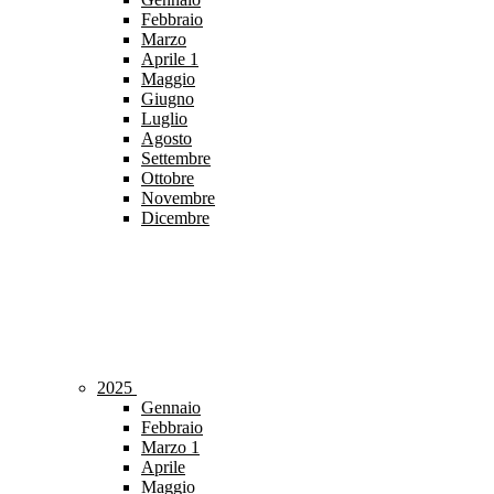
Febbraio
Marzo
Aprile
1
Maggio
Giugno
Luglio
Agosto
Settembre
Ottobre
Novembre
Dicembre
2025
Gennaio
Febbraio
Marzo
1
Aprile
Maggio