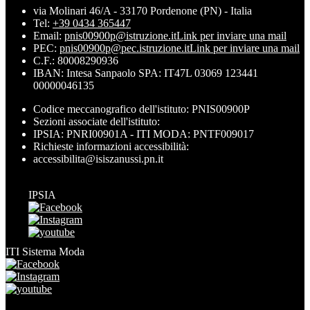
via Molinari 46/A - 33170 Pordenone (PN) - Italia
Tel:
+39 0434 365447
Email:
pnis00900p@istruzione.it
Link per inviare una mail
PEC:
pnis00900p@pec.istruzione.it
Link per inviare una mail
C.F.: 80008290936
IBAN: Intesa Sanpaolo SPA: IT47L 03069 123441
00000046135
Codice meccanografico dell'istituto: PNIS00900P
Sezioni associate dell'istituto:
IPSIA: PNRI00901A - ITI MODA: PNTF009017
Richieste informazioni accessibilità:
accessibilita@isiszanussi.pn.it
IPSIA
ITI Sistema Moda