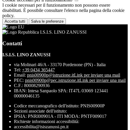
I cookie necessari per il funzionamento non possono essere
disabilitati. È possibile consultare l'elenco nella pagina della cookie
policy.
Accetta tutti
Salva le preferenze
I.S.I.S. LINO ZANUSSI
Contatti
I.S.I.S. LINO ZANUSSI
via Molinari 46/A - 33170 Pordenone (PN) - Italia
Tel:
+39 0434 365447
Email:
pnis00900p@istruzione.it
Link per inviare una mail
PEC:
pnis00900p@pec.istruzione.it
Link per inviare una mail
C.F.: 80008290936
IBAN: Intesa Sanpaolo SPA: IT47L 03069 123441
00000046135
Codice meccanografico dell'istituto: PNIS00900P
Sezioni associate dell'istituto:
IPSIA: PNRI00901A - ITI MODA: PNTF009017
Richieste informazioni accessibilità:
accessibilita@isiszanussi.pn.it