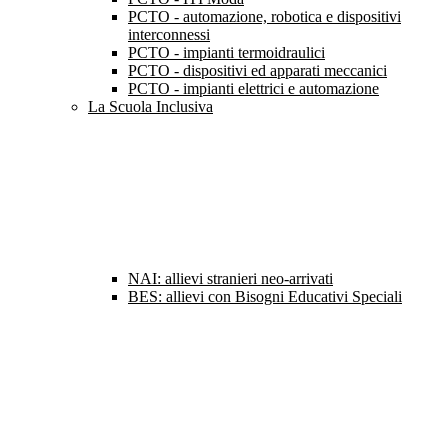
PCTO - automazione, robotica e dispositivi
interconnessi
PCTO - impianti termoidraulici
PCTO - dispositivi ed apparati meccanici
PCTO - impianti elettrici e automazione
La Scuola Inclusiva
NAI: allievi stranieri neo-arrivati
BES: allievi con Bisogni Educativi Speciali