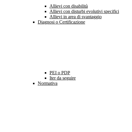
Allievi con disabilità
Allievi con disturbi evolutivi specifici
Allievi in area di svantaggio
Diagnosi o Certificazione
PEI o PDP
Iter da seguire
Normativa