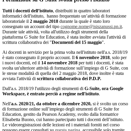
Tutti i docenti dell’istituto
, distribuiti in quattro laboratori
informatici dell'istituto, hanno frequentato un’attività di formazione
laboratoriale il
2 maggio 2018
durante la quale è stato loro
consegnato un account del tipo
cognome.nome@isiszanussi.pn.it
.
Durante tale attività, volta all'utilizzo degli strumenti della
piattaforma G Suite for Education, è stata inoltre avviata l'attività di
scrittura collaborativa dei "
Documenti del 15 maggio
".
Ai docenti in servizio per la prima volta nell'istituto nell'a.s. 2018/19
è stato consegnato il proprio account. Il
6 novembre 2018
, solo per
i nuovi docenti, ed il
14 novembre 2018
per tutti i docenti, è stata
svolta un'ulteriore attività di formazione sull’impiego di G Suite, con
le stesse modalità di quella del 2 maggio 2018, dove inoltre è stata
avviata l'attività di
scrittura collaborativa dei P.D.P.
Dall'a.s. 2018/19 l'utilizzo degli strumenti di
G-Suite, ora Google
Workspace, è entrato perciò a regime nell'istituto
.
Nell'
a.s. 2020/21, da ottobre a dicembre 2020,
si è svolto un corso
di formazione online sull’impiego degli strumenti di G Suite for
Education, gestito da Pearson Academy, svolto dalla formatrice
Elisabetta Buono, cui hanno partecipato tutti i docenti dell’istituto.
Le videoregistrazioni delle lezioni ed i materiali forniti nel corso
possono essere consultati su
questa pagina,
accessibile solo tramite