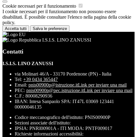
Cookie necessari per il funzionamento
I cookie necessari per il funzionamento non possono essere
disabilitati. È possibile consultare l'elenco nella pagina della cookie
policy.
Accetta tutti
Salva le preferenze
I.S.I.S. LINO ZANUSSI
Contatti
I.S.I.S. LINO ZANUSSI
via Molinari 46/A - 33170 Pordenone (PN) - Italia
Tel:
+39 0434 365447
Email:
pnis00900p@istruzione.it
Link per inviare una mail
PEC:
pnis00900p@pec.istruzione.it
Link per inviare una mail
C.F.: 80008290936
IBAN: Intesa Sanpaolo SPA: IT47L 03069 123441
00000046135
Codice meccanografico dell'istituto: PNIS00900P
Sezioni associate dell'istituto:
IPSIA: PNRI00901A - ITI MODA: PNTF009017
Richieste informazioni accessibilità: