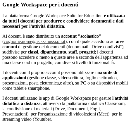
Google Workspace per i docenti
La piattaforma Google Workspace Suite for Education
è utilizzata
da tutti i docenti per produrre e condividere documenti e dati
necessari per l’attività didattica
.
Ai docenti è stato distribuito un
account "scolastico"
(
cognome.nome@isiszanussi.pn.it
), con il quale accedono ad
aree
comuni
di gestione dei documenti (denominati "Drive condivisi"),
suddivise per
classi
,
dipartimento
,
staff
,
progetti
; i docenti
possono accedere o meno a queste aree a seconda dell'appartenza ad
una classe o ad un progetto, con diversi livelli di funzionalità.
I docenti con il proprio account possono utilizzare una
suite di
applicazioni
(gestione classe, videoscrittura, foglio elettronico,
presentazioni, posta elettronica,e altro), su PC o su dispositivi mobili
come tablet e smartphone.
I docenti utilizzano le app di Google Workspace per gestire
l'attività
didattica a distanza
, attraverso la piattaforma didattica Classroom,
la condivisione di materiali (Drive, Documenti, Fogli,
Presentazioni), per l'organizzazione di videolezioni (Meet), per lo
streaming video (Youtube).