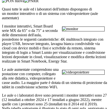
Quasi tutte le aule ed i laboratori dell'istituto dispongono di
un
monitor interattivo o di
un sistema con videoproiettore (aule
aumentate)
I monitor interattivi, Smart Board
serie MX da 65" o da 75" a seconda
delle dimensioni dell'aula,
possiedono le seguenti caratteristiche: 4K multitouch integrato con
player USB, browser integrato, lavagna bianca condivisibile via
cloud con device mobili e fissi e scrivibile da remoto, sistema
integrato di login a Smart Lumio per visualizzazione e condivisione
lezioni depositate in cloud, visualizzazione e modifica diretta lezioni
realizzate in Smart Notebook, Energy Star.
Le aule aumentate comprendono una
postazione con computer, collegato
alla rete didattica, videoproiettore e
casse audio. La maggior parte è dotata di un sistema di proiezione da
tablet in condivisione schermo WiFi.
Le aule o i laboratori dove sono presenti i monitor interattivi sono 27
(12 installati a ottobre 2024 e 17 installati a giugno 2022), mentre
quelle con i proiettori sono 25 (installati tra il 2014 ed il 2019).
Nella tabella sottostante è illustrato lo stato di ogni aula, aggiornato a