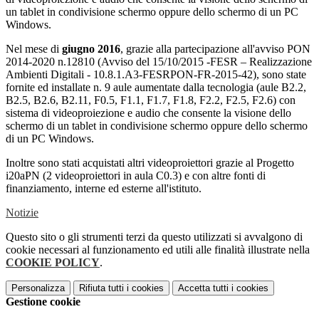
un tablet in condivisione schermo oppure dello schermo di un PC
Windows.
Nel mese di
giugno 2016
, grazie alla partecipazione all'avviso PON
2014-2020 n.12810 (Avviso del 15/10/2015 -FESR – Realizzazione
Ambienti Digitali - 10.8.1.A3-FESRPON-FR-2015-42), sono state
fornite ed installate n. 9 aule aumentate dalla tecnologia (aule B2.2,
B2.5, B2.6, B2.11, F0.5, F1.1, F1.7, F1.8, F2.2, F2.5, F2.6) con
sistema di videoproiezione e audio che consente la visione dello
schermo di un tablet in condivisione schermo oppure dello schermo
di un PC Windows.
Inoltre sono stati acquistati altri videoproiettori grazie al Progetto
i20aPN (2 videoproiettori in aula C0.3) e con altre fonti di
finanziamento, interne ed esterne all'istituto.
Notizie
Questo sito o gli strumenti terzi da questo utilizzati si avvalgono di
cookie necessari al funzionamento ed utili alle finalità illustrate nella
COOKIE POLICY
.
Personalizza
Rifiuta tutti
i cookies
Accetta tutti
i cookies
Gestione cookie