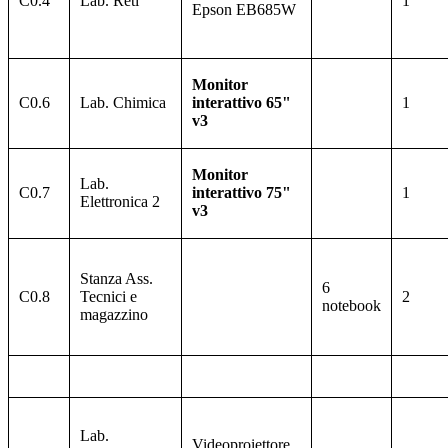
C0.4
Lab. Reti
1
Epson
EB685W
Monitor
C0.6
Lab. Chimica
interattivo 65"
1
v3
Monitor
Lab.
C0.7
interattivo 75"
1
Elettronica 2
v3
Stanza Ass.
6
C0.8
Tecnici e
2
notebook
magazzino
Lab.
Videoproiettore