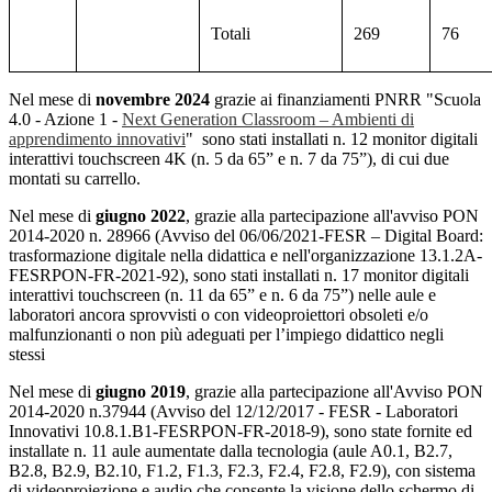
Totali
269
76
Nel mese di
novembre 2024
grazie ai finanziamenti PNRR "Scuola
4.0 - Azione 1 -
Next Generation Classroom – Ambienti di
apprendimento innovativi
" sono stati installati n. 12 monitor digitali
interattivi touchscreen 4K (n. 5 da 65” e n. 7 da 75”), di cui due
montati su carrello.
Nel mese di
giugno 2022
, grazie alla partecipazione all'avviso PON
2014-2020 n. 28966 (Avviso del 06/06/2021-FESR – Digital Board:
trasformazione digitale nella didattica e nell'organizzazione 13.1.2A-
FESRPON-FR-2021-92), sono stati installati n. 17 monitor digitali
interattivi touchscreen (n. 11 da 65” e n. 6 da 75”) nelle aule e
laboratori ancora sprovvisti o con videoproiettori obsoleti e/o
malfunzionanti o non più adeguati per l’impiego didattico negli
stessi
Nel mese di
giugno 2019
, grazie alla partecipazione all'Avviso PON
2014-2020 n.37944 (Avviso del 12/12/2017 - FESR - Laboratori
Innovativi 10.8.1.B1-FESRPON-FR-2018-9), sono state fornite ed
installate n. 11 aule aumentate dalla tecnologia (aule A0.1, B2.7,
B2.8, B2.9, B2.10, F1.2, F1.3, F2.3, F2.4, F2.8, F2.9), con sistema
di videoproiezione e audio che consente la visione dello schermo di