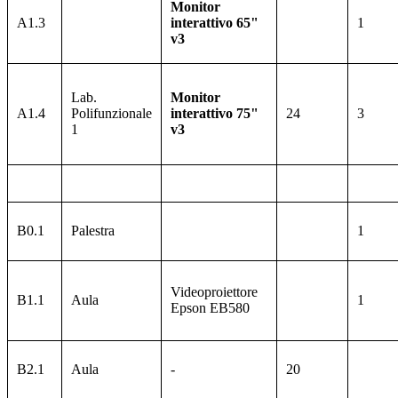
Monitor
A1.3
interattivo 65"
1
v3
Lab.
Monitor
A1.4
Polifunzionale
interattivo 75"
24
3
1
v3
B0.1
Palestra
1
Videoproiettore
B1.1
Aula
1
Epson EB580
B2.1
Aula
-
20