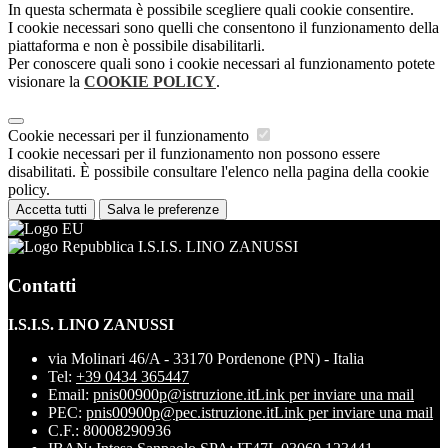
In questa schermata è possibile scegliere quali cookie consentire.
I cookie necessari sono quelli che consentono il funzionamento della
piattaforma e non è possibile disabilitarli.
Per conoscere quali sono i cookie necessari al funzionamento potete
visionare la
COOKIE POLICY
.
Cookie necessari per il funzionamento
I cookie necessari per il funzionamento non possono essere
disabilitati. È possibile consultare l'elenco nella pagina della cookie
policy.
Accetta tutti
Salva le preferenze
I.S.I.S. LINO ZANUSSI
Contatti
I.S.I.S. LINO ZANUSSI
via Molinari 46/A - 33170 Pordenone (PN) - Italia
Tel:
+39 0434 365447
Email:
pnis00900p@istruzione.it
Link per inviare una mail
PEC:
pnis00900p@pec.istruzione.it
Link per inviare una mail
C.F.: 80008290936