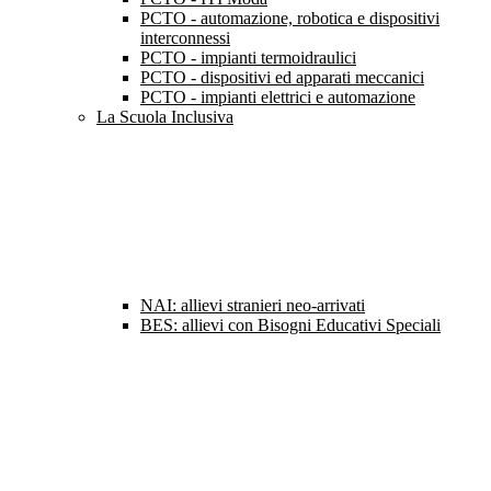
PCTO - automazione, robotica e dispositivi
interconnessi
PCTO - impianti termoidraulici
PCTO - dispositivi ed apparati meccanici
PCTO - impianti elettrici e automazione
La Scuola Inclusiva
NAI: allievi stranieri neo-arrivati
BES: allievi con Bisogni Educativi Speciali