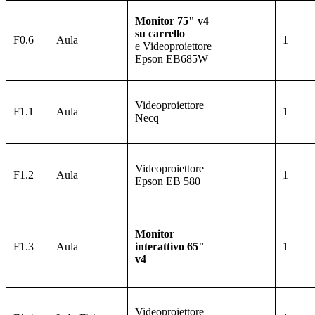
Monitor 75" v4
su carrello
F0.6
Aula
1
e
Videoproiettore
Epson
EB685W
Videoproiettore
F1.1
Aula
1
Necq
Videoproiettore
F1.2
Aula
1
Epson
EB 580
Monitor
F1.3
Aula
interattivo 65"
1
v4
Videoproiettore