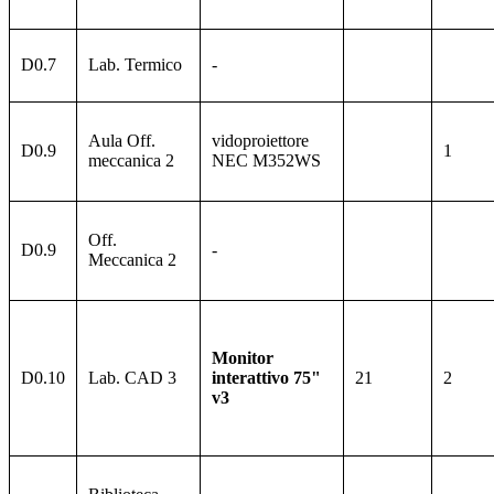
D0.7
Lab. Termico
-
Aula Off.
vidoproiettore
D0.9
1
meccanica 2
NEC M352WS
Off.
D0.9
-
Meccanica 2
Monitor
D0.10
Lab. CAD 3
interattivo 75"
21
2
v3