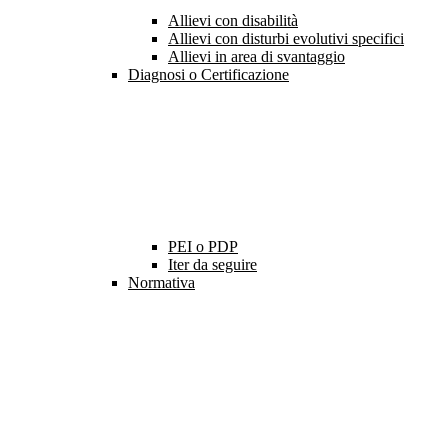
Allievi con disabilità
Allievi con disturbi evolutivi specifici
Allievi in area di svantaggio
Diagnosi o Certificazione
PEI o PDP
Iter da seguire
Normativa