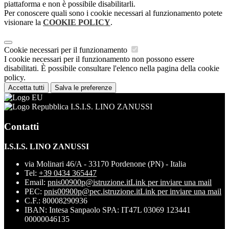
piattaforma e non è possibile disabilitarli.
Per conoscere quali sono i cookie necessari al funzionamento potete
visionare la
COOKIE POLICY
.
Cookie necessari per il funzionamento
I cookie necessari per il funzionamento non possono essere
disabilitati. È possibile consultare l'elenco nella pagina della cookie
policy.
Accetta tutti
Salva le preferenze
I.S.I.S. LINO ZANUSSI
Contatti
I.S.I.S. LINO ZANUSSI
via Molinari 46/A - 33170 Pordenone (PN) - Italia
Tel:
+39 0434 365447
Email:
pnis00900p@istruzione.it
Link per inviare una mail
PEC:
pnis00900p@pec.istruzione.it
Link per inviare una mail
C.F.: 80008290936
IBAN: Intesa Sanpaolo SPA: IT47L 03069 123441
00000046135