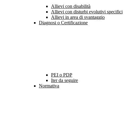
Allievi con disabilità
Allievi con disturbi evolutivi specifici
Allievi in area di svantaggio
Diagnosi o Certificazione
PEI o PDP
Iter da seguire
Normativa