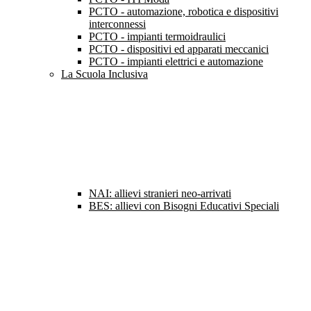
PCTO - automazione, robotica e dispositivi
interconnessi
PCTO - impianti termoidraulici
PCTO - dispositivi ed apparati meccanici
PCTO - impianti elettrici e automazione
La Scuola Inclusiva
NAI: allievi stranieri neo-arrivati
BES: allievi con Bisogni Educativi Speciali