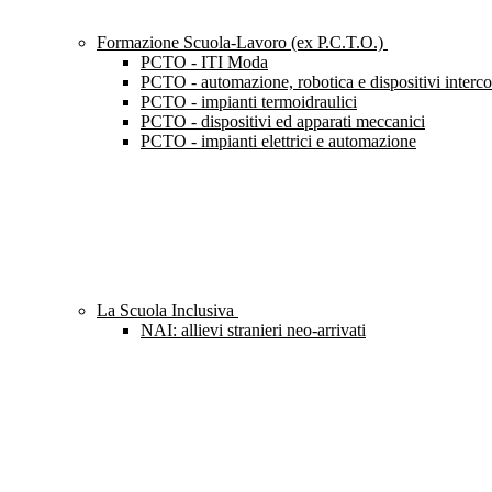
Formazione Scuola-Lavoro (ex P.C.T.O.)
PCTO - ITI Moda
PCTO - automazione, robotica e dispositivi interc
PCTO - impianti termoidraulici
PCTO - dispositivi ed apparati meccanici
PCTO - impianti elettrici e automazione
La Scuola Inclusiva
NAI: allievi stranieri neo-arrivati