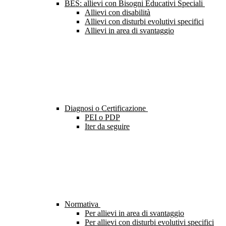
BES: allievi con Bisogni Educativi Speciali
Allievi con disabilità
Allievi con disturbi evolutivi specifici
Allievi in area di svantaggio
Diagnosi o Certificazione
PEI o PDP
Iter da seguire
Normativa
Per allievi in area di svantaggio
Per allievi con disturbi evolutivi specifici