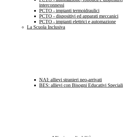
interconnessi
PCTO - impianti termoidraulici
PCTO - dispositivi ed apparati meccanici
PCTO - impianti elettrici e automazione
La Scuola Inclusiva
NAI: allievi stranieri neo-arrivati
BES: allievi con Bisogni Educativi Speciali