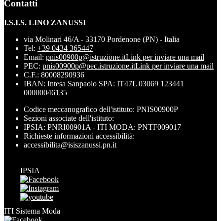
Contatti
I.S.I.S. LINO ZANUSSI
via Molinari 46/A - 33170 Pordenone (PN) - Italia
Tel:
+39 0434 365447
Email:
pnis00900p@istruzione.it
Link per inviare una mail
PEC:
pnis00900p@pec.istruzione.it
Link per inviare una mail
C.F.: 80008290936
IBAN: Intesa Sanpaolo SPA: IT47L 03069 123441
00000046135
Codice meccanografico dell'istituto: PNIS00900P
Sezioni associate dell'istituto:
IPSIA: PNRI00901A - ITI MODA: PNTF009017
Richieste informazioni accessibilità:
accessibilita@isiszanussi.pn.it
IPSIA
ITI Sistema Moda