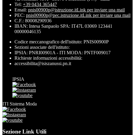
Tel:
+39 0434 365447
Email:
pnis00900p@istruzione.it
Link per inviare una mail
PEC:
pnis00900p@pec.istruzione.it
Link per inviare una mail
C.F.: 80008290936
IBAN: Intesa Sanpaolo SPA: IT47L 03069 123441
00000046135
Codice meccanografico dell'istituto: PNIS00900P
Sezioni associate dell'istituto:
IPSIA: PNRI00901A - ITI MODA: PNTF009017
Richieste informazioni accessibilità:
accessibilita@isiszanussi.pn.it
IPSIA
ITI Sistema Moda
Sezione Link Utili