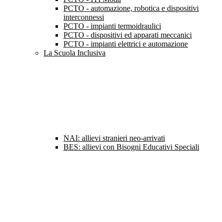
PCTO - automazione, robotica e dispositivi
interconnessi
PCTO - impianti termoidraulici
PCTO - dispositivi ed apparati meccanici
PCTO - impianti elettrici e automazione
La Scuola Inclusiva
NAI: allievi stranieri neo-arrivati
BES: allievi con Bisogni Educativi Speciali