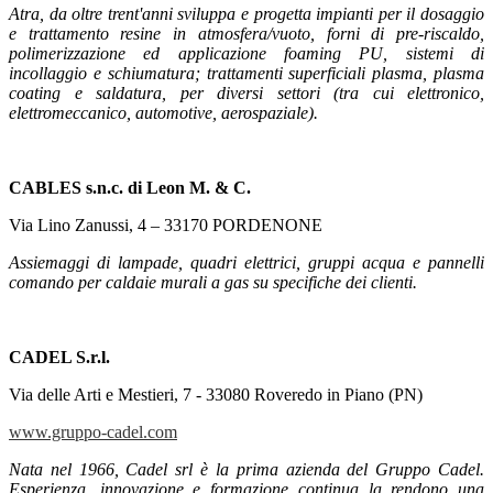
Atra, da oltre trent'anni sviluppa e progetta impianti per il dosaggio
e trattamento resine in atmosfera/vuoto, forni di pre-riscaldo,
polimerizzazione ed applicazione foaming PU, sistemi di
incollaggio e schiumatura; trattamenti superficiali plasma, plasma
coating e saldatura, per diversi settori (tra cui elettronico,
elettromeccanico, automotive, aerospaziale).
CABLES s.n.c. di Leon M. & C.
Via Lino Zanussi, 4 – 33170 PORDENONE
Assiemaggi di lampade, quadri elettrici, gruppi acqua e pannelli
comando per caldaie murali a gas su specifiche dei clienti.
CADEL S.r.l.
Via delle Arti e Mestieri, 7 - 33080 Roveredo in Piano (PN)
www.gruppo-cadel.com
Nata nel 1966, Cadel srl è la prima azienda del Gruppo Cadel.
Esperienza, innovazione e formazione continua la rendono una