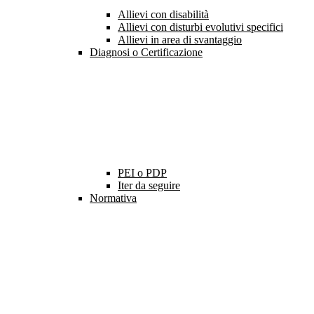
Allievi con disabilità
Allievi con disturbi evolutivi specifici
Allievi in area di svantaggio
Diagnosi o Certificazione
PEI o PDP
Iter da seguire
Normativa