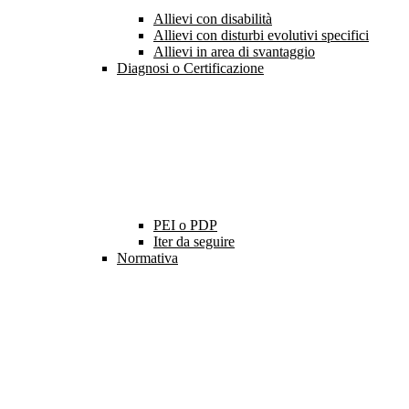
Allievi con disabilità
Allievi con disturbi evolutivi specifici
Allievi in area di svantaggio
Diagnosi o Certificazione
PEI o PDP
Iter da seguire
Normativa