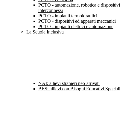
PCTO - automazione, robotica e dispositivi
interconnessi
PCTO - impianti termoidraulici
PCTO - dispositivi ed apparati meccanici
PCTO - impianti elettrici e automazione
La Scuola Inclusiva
NAI: allievi stranieri neo-arrivati
BES: allievi con Bisogni Educativi Speciali