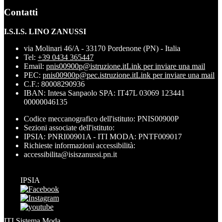
Contatti
I.S.I.S. LINO ZANUSSI
via Molinari 46/A - 33170 Pordenone (PN) - Italia
Tel:
+39 0434 365447
Email:
pnis00900p@istruzione.it
Link per inviare una mail
PEC:
pnis00900p@pec.istruzione.it
Link per inviare una mail
C.F.: 80008290936
IBAN: Intesa Sanpaolo SPA: IT47L 03069 123441
00000046135
Codice meccanografico dell'istituto: PNIS00900P
Sezioni associate dell'istituto:
IPSIA: PNRI00901A - ITI MODA: PNTF009017
Richieste informazioni accessibilità:
accessibilita@isiszanussi.pn.it
IPSIA
ITI Sistema Moda