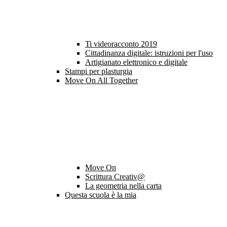
Ti videoracconto 2019
Cittadinanza digitale: istruzioni per l'uso
Artigianato elettronico e digitale
Stampi per plasturgia
Move On All Together
Move On
Scrittura Creativ@
La geometria nella carta
Questa scuola è la mia