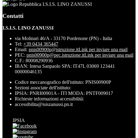
I.S.I.S. LINO ZANUSSI
Contatti
I.S.I.S. LINO ZANUSSI
via Molinari 46/A - 33170 Pordenone (PN) - Italia
Tel:
+39 0434 365447
Email:
pnis00900p@istruzione.it
Link per inviare una mail
PEC:
pnis00900p@pec.istruzione.it
Link per inviare una mail
C.F.: 80008290936
IBAN: Intesa Sanpaolo SPA: IT47L 03069 123441
00000046135
Codice meccanografico dell'istituto: PNIS00900P
Sezioni associate dell'istituto:
IPSIA: PNRI00901A - ITI MODA: PNTF009017
Richieste informazioni accessibilità:
accessibilita@isiszanussi.pn.it
IPSIA