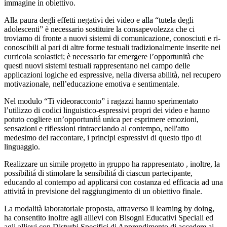
immagine in obiettivo.
Alla paura degli effetti negativi dei video e alla “tutela degli
adolescenti” è necessario sostituire la consapevolezza che ci
troviamo di fronte a nuovi sistemi di comunicazione, conosciuti e ri-
conoscibili al pari di altre forme testuali tradizionalmente inserite nei
curricola scolastici; è necessario far emergere l’opportunità che
questi nuovi sistemi testuali rappresentano nel campo delle
applicazioni logiche ed espressive, nella diversa abilità, nel recupero
motivazionale, nell’educazione emotiva e sentimentale.
Nel modulo “Ti videoracconto” i ragazzi hanno sperimentato
l’utilizzo di codici linguistico-espressivi propri dei video e hanno
potuto cogliere un’opportunità̀ unica per esprimere emozioni,
sensazioni e riflessioni rintracciando al contempo, nell'atto
medesimo del raccontare, i principi espressivi di questo tipo di
linguaggio.
Realizzare un simile progetto in gruppo ha rappresentato , inoltre, la
possibilità̀ di stimolare la sensibilità̀ di ciascun partecipante,
educando al contempo ad applicarsi con costanza ed efficacia ad una
attività̀ in previsione del raggiungimento di un obiettivo finale.
La modalità laboratoriale proposta, attraverso il learning by doing,
ha consentito inoltre agli allievi con Bisogni Educativi Speciali ed
agli allievi con Disturbi Specifici di Apprendimento di accedere ai