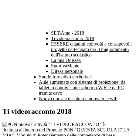
SETiAmo - 2018
Ti videoracconto 2018
ESSERE cittadini coinvolti e consapevoli:
progetto partecipato per il miglioramento
dell'Istituto scolastico
La mia Odissea
SportivaMente
Difesa personale
Snodo formativo territoriale
Aule aumentate con sistema di proiezione: da
tablet in condivisione schermo WiFi e da PC
tramite cavo
Nuova dorsale d'istituto e nuova rete wifi
Ti videoracconto 2018
L'attività "TI VIDEORACCONTO" è
rientrata all'interno del Progetto PON "QUESTA SCUOLA E' LA
MIA". Modulo di Potenziamento delle competenze di base.