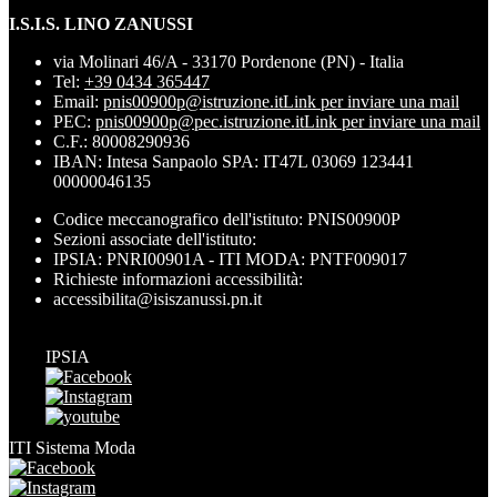
I.S.I.S. LINO ZANUSSI
via Molinari 46/A - 33170 Pordenone (PN) - Italia
Tel:
+39 0434 365447
Email:
pnis00900p@istruzione.it
Link per inviare una mail
PEC:
pnis00900p@pec.istruzione.it
Link per inviare una mail
C.F.: 80008290936
IBAN: Intesa Sanpaolo SPA: IT47L 03069 123441
00000046135
Codice meccanografico dell'istituto: PNIS00900P
Sezioni associate dell'istituto:
IPSIA: PNRI00901A - ITI MODA: PNTF009017
Richieste informazioni accessibilità:
accessibilita@isiszanussi.pn.it
IPSIA
ITI Sistema Moda