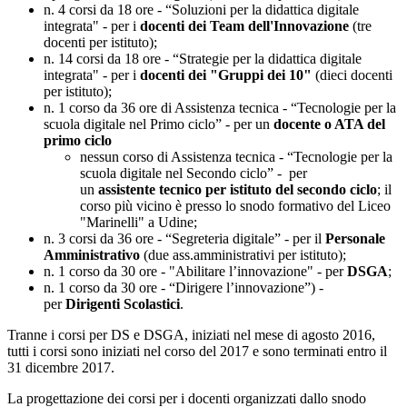
n. 4 corsi da 18 ore - “Soluzioni per la didattica digitale
integrata" - per i
docenti dei Team dell'Innovazione
(tre
docenti per istituto);
n. 14 corsi da 18 ore - “Strategie per la didattica digitale
integrata" - per i
docenti dei "Gruppi dei 10"
(dieci docenti
per istituto);
n. 1 corso da 36 ore di Assistenza tecnica - “Tecnologie per la
scuola digitale nel Primo ciclo” - per un
docente o ATA del
primo ciclo
nessun corso di Assistenza tecnica - “Tecnologie per la
scuola digitale nel Secondo ciclo” - per
un
assistente tecnico per istituto del secondo ciclo
; il
corso più vicino è presso lo snodo formativo del Liceo
"Marinelli" a Udine;
n. 3 corsi da 36 ore - “Segreteria digitale” - per il
Personale
Amministrativo
(due ass.amministrativi per istituto);
n. 1 corso da 30 ore - "Abilitare l’innovazione" - per
DSGA
;
n. 1 corso da 30 ore - “Dirigere l’innovazione”) -
per
Dirigenti Scolastici
.
Tranne i corsi per DS e DSGA, iniziati nel mese di agosto 2016,
tutti i corsi sono iniziati nel corso del 2017 e sono terminati entro il
31 dicembre 2017.
La progettazione dei corsi per i docenti organizzati dallo snodo