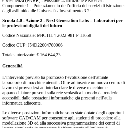
e Resilienza (PNRR) - Missione 4: Istruzione e Ricerca -
Componente 1 – Potenziamento dell’offerta dei servizi di istruzione:
dagli asili nido alle Università - Investimento 3.2:
Scuola 4.0 - Azione 2 - Next Generation Labs – Laboratori per
le professioni digitali del futuro
Codice Nazionale: M4C1I1.4-2022-981-P-11658
Codice CUP: J54D22004780006
Totale autorizzato: € 164.644,23
Generalità
L’intervento previsto ha promosso l’evoluzione dell’attuale
laboratorio di macchine utensili. Oltre ad inserire un nuovo centro di
lavoro si provvederà ad interfacciare le diverse macchine e
apparecchiature presenti sulla rete scolastica in modo da renderle
accessibili dalle postazioni informatiche già presenti nell’aula
informatica adiacente.
Le diverse postazioni informatiche sono state dotate degli opportuni
software CAD/CAM per consentire agli studenti di procedere alla
modellazione 3D ed alla successiva programmazione dei centri di