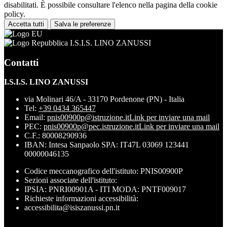
disabilitati. È possibile consultare l'elenco nella pagina della cookie
policy.
Accetta tutti
Salva le preferenze
I.S.I.S. LINO ZANUSSI
Contatti
I.S.I.S. LINO ZANUSSI
via Molinari 46/A - 33170 Pordenone (PN) - Italia
Tel:
+39 0434 365447
Email:
pnis00900p@istruzione.it
Link per inviare una mail
PEC:
pnis00900p@pec.istruzione.it
Link per inviare una mail
C.F.: 80008290936
IBAN: Intesa Sanpaolo SPA: IT47L 03069 123441
00000046135
Codice meccanografico dell'istituto: PNIS00900P
Sezioni associate dell'istituto:
IPSIA: PNRI00901A - ITI MODA: PNTF009017
Richieste informazioni accessibilità:
accessibilita@isiszanussi.pn.it