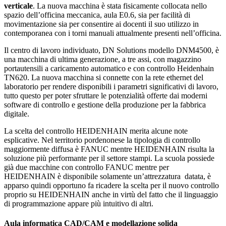
verticale
. La nuova macchina è stata fisicamente collocata nello
spazio dell’officina meccanica, aula E0.6, sia per facilità di
movimentazione sia per consentire ai docenti il suo utilizzo in
contemporanea con i torni manuali attualmente presenti nell’officina.
Il centro di lavoro individuato, DN Solutions modello DNM4500, è
una macchina di ultima generazione, a tre assi, con magazzino
portautensili a caricamento automatico e con controllo Heidenhain
TN620. La nuova macchina si connette con la rete ethernet del
laboratorio per rendere disponibili i parametri significativi di lavoro,
tutto questo per poter sfruttare le potenzialità offerte dai moderni
software di controllo e gestione della produzione per la fabbrica
digitale.
La scelta del controllo HEIDENHAIN merita alcune note
esplicative. Nel territorio pordenonese la tipologia di controllo
maggiormente diffusa è FANUC mentre HEIDENHAIN risulta la
soluzione più performante per il settore stampi. La scuola possiede
già due macchine con controllo FANUC mentre per
HEIDENHAIN è disponibile solamente un’attrezzatura datata, è
apparso quindi opportuno fa ricadere la scelta per il nuovo controllo
proprio su HEIDENHAIN anche in virtù del fatto che il linguaggio
di programmazione appare più intuitivo di altri.
Aula informatica CAD/CAM e modellazione solida