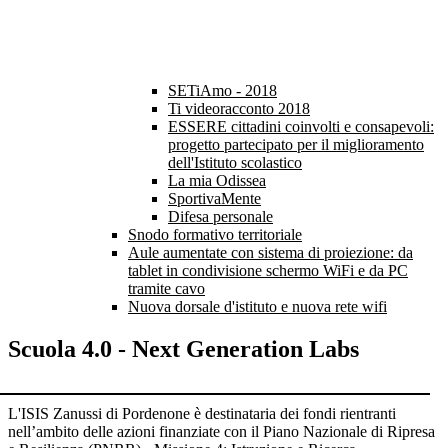
SETiAmo - 2018
Ti videoracconto 2018
ESSERE cittadini coinvolti e consapevoli:
progetto partecipato per il miglioramento
dell'Istituto scolastico
La mia Odissea
SportivaMente
Difesa personale
Snodo formativo territoriale
Aule aumentate con sistema di proiezione: da
tablet in condivisione schermo WiFi e da PC
tramite cavo
Nuova dorsale d'istituto e nuova rete wifi
Scuola 4.0 - Next Generation Labs
L'ISIS Zanussi di Pordenone è destinataria dei fondi rientranti
nell’ambito delle azioni finanziate con il Piano Nazionale di Ripresa