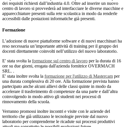
dei requisiti richiesti dall’industria 4.0. Oltre ad inserire un nuovo
centro di lavoro si provvederà ad interfacciare le diverse macchine e
apparecchiature presenti sulla rete scolastica in modo da renderle
accessibili dalle postazioni informatiche già presenti.
Formazione
L’adozione di nuove piattaforme software e di nuovi macchinari ha
reso necessaria un’importante attività di training per il gruppo dei
docenti direttamente coinvolti nell’utilizzo del nuovo laboratorio.
E' stata svolta la
formazione sul centro di lavoro
per la durata di 16
ore su due giorni
, erogata dall'azienda fornitrice OVERMACH
SRL.
.
E' stata inoltre svolta la
formazione per l'utilizzo di Mastercam
per
una durata complessiva di 20 ore. Alla formazione prevista hanno
partecipato anche alcuni allievi delle classi quinte in modo da
accelerare il trasferimento di competenze da una parte e dall’altra
coinvolgendo in modo attivo gli studenti nei processi di
rinnovamento della scuola.
Verranno promossi inoltre incontri e visite con le aziende del
territorio che già utilizzano le tecnologie previste dal nuovo
laboratorio per comprenderne le ricadute sui processi produttivi
attuali ma soprattutto le possibili evoluzioni future.