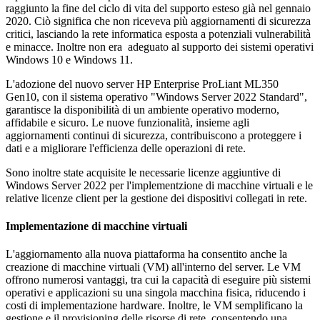
raggiunto la fine del ciclo di vita del supporto esteso già nel gennaio
2020. Ciò significa che non riceveva più aggiornamenti di sicurezza
critici, lasciando la rete informatica esposta a potenziali vulnerabilità
e minacce. Inoltre non era adeguato al supporto dei sistemi operativi
Windows 10 e Windows 11.
L'adozione del nuovo server HP Enterprise ProLiant ML350
Gen10, con il sistema operativo "Windows Server 2022 Standard",
garantisce la disponibilità di un ambiente operativo moderno,
affidabile e sicuro. Le nuove funzionalità, insieme agli
aggiornamenti continui di sicurezza, contribuiscono a proteggere i
dati e a migliorare l'efficienza delle operazioni di rete.
Sono inoltre state acquisite le necessarie licenze aggiuntive di
Windows Server 2022 per l'implementzione di macchine virtuali e le
relative licenze client per la gestione dei dispositivi collegati in rete.
Implementazione di macchine virtuali
L'aggiornamento alla nuova piattaforma ha consentito anche la
creazione di macchine virtuali (VM) all'interno del server. Le VM
offrono numerosi vantaggi, tra cui la capacità di eseguire più sistemi
operativi e applicazioni su una singola macchina fisica, riducendo i
costi di implementazione hardware. Inoltre, le VM semplificano la
gestione e il provisioning delle risorse di rete, consentendo una