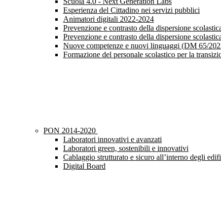
Scuola 4.0 - Next Generation Labs
Esperienza del Cittadino nei servizi pubblici
Animatori digitali 2022-2024
Prevenzione e contrasto della dispersione scolast
Prevenzione e contrasto della dispersione scolast
Nuove competenze e nuovi linguaggi (DM 65/202
Formazione del personale scolastico per la transiz
PON 2014-2020
Laboratori innovativi e avanzati
Laboratori green, sostenibili e innovativi
Cablaggio strutturato e sicuro all’interno degli edifi
Digital Board