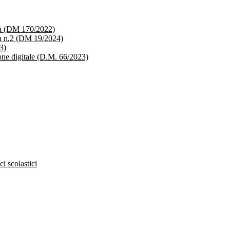
ica (DM 170/2022)
ica n.2 (DM 19/2024)
3)
ione digitale (D.M. 66/2023)
ci scolastici