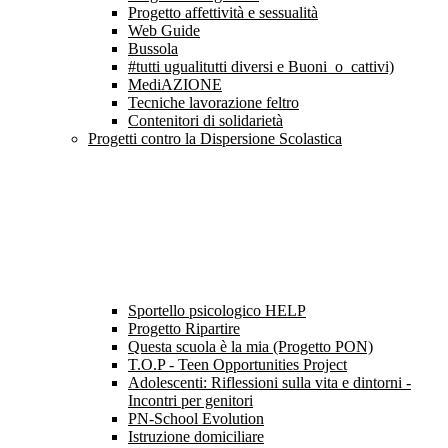
Progetto affettività e sessualità
Web Guide
Bussola
#tutti ugualitutti diversi e Buoni_o_cattivi)
MediAZIONE
Tecniche lavorazione feltro
Contenitori di solidarietà
Progetti contro la Dispersione Scolastica
Sportello psicologico HELP
Progetto Ripartire
Questa scuola è la mia (Progetto PON)
T.O.P - Teen Opportunities Project
Adolescenti: Riflessioni sulla vita e dintorni -
Incontri per genitori
PN-School Evolution
Istruzione domiciliare