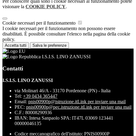
Per conoscere quali sono i cookie necessari al funzionamento potete
visionare la
COOKIE POLICY
.
Cookie necessari per il funzionamento
I cookie necessari per il funzionamento non possono essere
disabilitati. È possibile consultare l'elenco nella pagina della cookie
policy.
Accetta tutti
Salva le preferenze
I.S.I.S. LINO ZANUSSI
Contatti
I.S.I.S. LINO ZANUSSI
via Molinari 46/A - 33170 Pordenone (PN) - Italia
Tel:
+39 0434 365447
Email:
pnis00900p@istruzione.it
Link per inviare una mail
PEC:
pnis00900p@pec.istruzione.it
Link per inviare una mail
C.F.: 80008290936
IBAN: Intesa Sanpaolo SPA: IT47L 03069 123441
00000046135
Codice meccanografico dell'istituto: PNIS00900P