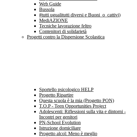
Web Guide
Bussola
#tutti ugualitutti diversi e Buoni_o_cattivi)
MediAZIONE
Tecniche lavorazione feltro
Contenitori di solidarietà
Progetti contro la Dispersione Scolastica
Sportello psicologico HELP
Progetto Ripartire
Questa scuola è la mia (Progetto PON)
T.O.P - Teen Opportunities Project
Adolescenti: Riflessioni sulla vita e dintorni -
Incontri per genitori
PN-School Evolution
Istruzione domiciliare
Progetto alcol: Meno è meglio