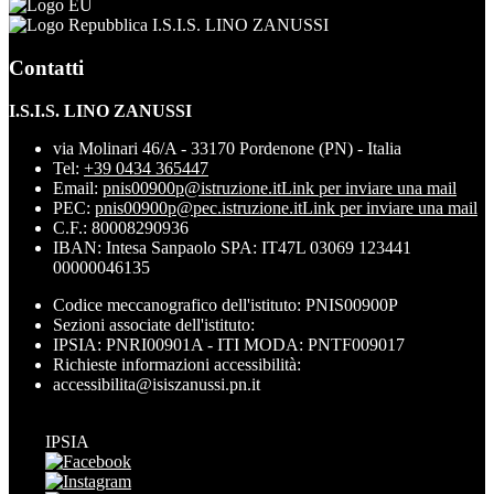
I.S.I.S. LINO ZANUSSI
Contatti
I.S.I.S. LINO ZANUSSI
via Molinari 46/A - 33170 Pordenone (PN) - Italia
Tel:
+39 0434 365447
Email:
pnis00900p@istruzione.it
Link per inviare una mail
PEC:
pnis00900p@pec.istruzione.it
Link per inviare una mail
C.F.: 80008290936
IBAN: Intesa Sanpaolo SPA: IT47L 03069 123441
00000046135
Codice meccanografico dell'istituto: PNIS00900P
Sezioni associate dell'istituto:
IPSIA: PNRI00901A - ITI MODA: PNTF009017
Richieste informazioni accessibilità:
accessibilita@isiszanussi.pn.it
IPSIA