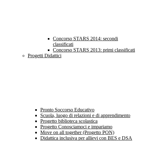
Concorso STARS 2014: secondi
classificati
Concorso STARS 2013: primi classificati
Progetti Didattici
Pronto Soccorso Educativo
Scuola, luogo di relazioni e di apprendimento
Progetto biblioteca scolastica
Progetto Conosciamoci e impariamo
Move on all together (Progetto PON)
Didattica inclusiva per allievi con BES e DSA