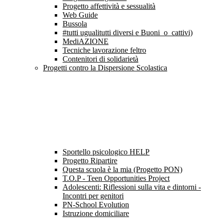
Progetto affettività e sessualità
Web Guide
Bussola
#tutti ugualitutti diversi e Buoni_o_cattivi)
MediAZIONE
Tecniche lavorazione feltro
Contenitori di solidarietà
Progetti contro la Dispersione Scolastica
Sportello psicologico HELP
Progetto Ripartire
Questa scuola è la mia (Progetto PON)
T.O.P - Teen Opportunities Project
Adolescenti: Riflessioni sulla vita e dintorni -
Incontri per genitori
PN-School Evolution
Istruzione domiciliare