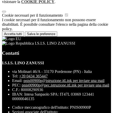
visionare la
COOKIE POLICY
.
Cookie necessari per il funzionamento
I cookie necessari per il funzionamento non possono essere
disabilitati. È possibile consultare l'elenco nella pagina della cookie
policy.
Accetta tutti
Salva le preferenze
I.S.I.S. LINO ZANUSSI
Contatti
I.S.I.S. LINO ZANUSSI
via Molinari 46/A - 33170 Pordenone (PN) - Italia
Tel:
+39 0434 365447
Email:
pnis00900p@istruzione.it
Link per inviare una mail
PEC:
pnis00900p@pec.istruzione.it
Link per inviare una mail
C.F.: 80008290936
IBAN: Intesa Sanpaolo SPA: IT47L 03069 123441
00000046135
Codice meccanografico dell'istituto: PNIS00900P
Sezioni associate dell'istituto: