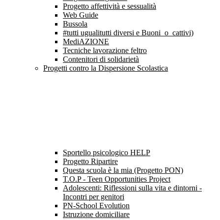
Progetto affettività e sessualità
Web Guide
Bussola
#tutti ugualitutti diversi e Buoni_o_cattivi)
MediAZIONE
Tecniche lavorazione feltro
Contenitori di solidarietà
Progetti contro la Dispersione Scolastica
Sportello psicologico HELP
Progetto Ripartire
Questa scuola è la mia (Progetto PON)
T.O.P - Teen Opportunities Project
Adolescenti: Riflessioni sulla vita e dintorni -
Incontri per genitori
PN-School Evolution
Istruzione domiciliare