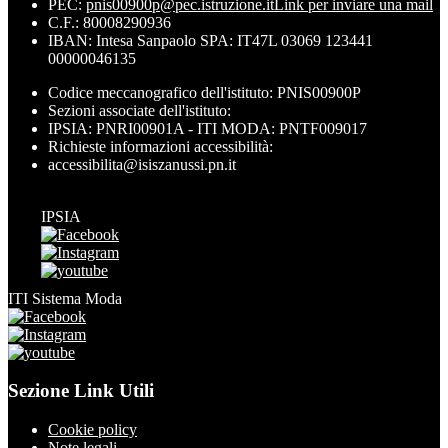
PEC:
pnis00900p@pec.istruzione.it
Link per inviare una mail
C.F.: 80008290936
IBAN: Intesa Sanpaolo SPA: IT47L 03069 123441
00000046135
Codice meccanografico dell'istituto: PNIS00900P
Sezioni associate dell'istituto:
IPSIA: PNRI00901A - ITI MODA: PNTF009017
Richieste informazioni accessibilità:
accessibilita@isiszanussi.pn.it
IPSIA
ITI Sistema Moda
Sezione Link Utili
Cookie policy
Note legali