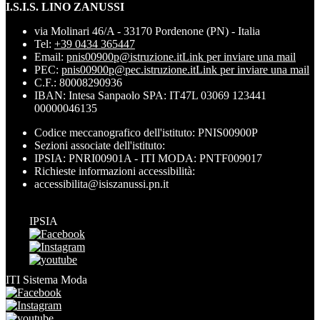
I.S.I.S. LINO ZANUSSI
via Molinari 46/A - 33170 Pordenone (PN) - Italia
Tel:
+39 0434 365447
Email:
pnis00900p@istruzione.it
Link per inviare una mail
PEC:
pnis00900p@pec.istruzione.it
Link per inviare una mail
C.F.: 80008290936
IBAN: Intesa Sanpaolo SPA: IT47L 03069 123441
00000046135
Codice meccanografico dell'istituto: PNIS00900P
Sezioni associate dell'istituto:
IPSIA: PNRI00901A - ITI MODA: PNTF009017
Richieste informazioni accessibilità:
accessibilita@isiszanussi.pn.it
IPSIA
ITI Sistema Moda