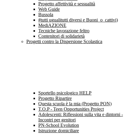
Progetto affettività e sessualità
Web Guide
Bussola
#tutti ugualitutti diversi e Buoni_o_cattivi)
MediAZIONE
Tecniche lavorazione feltro
Contenitori di solidarietà
Progetti contro la Dispersione Scolastica
Sportello psicologico HELP
Progetto Ripartire
Questa scuola è la mia (Progetto PON)
T.O.P - Teen Opportunities Project
Adolescenti: Riflessioni sulla vita e dintorni -
Incontri per genitori
PN-School Evolution
Istruzione domiciliare