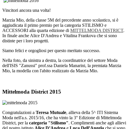
Vincitori ancora una volta!
Marzia Mio, della classe 5M del precedente anno scolastico, si è
aggiudicata il primo premio per la categoria STILISMO e
ACCESSORI alla quarta edizione di
MITTELMODA DISTRICT
.
In finale anche Alice D'Andrea e Vitalina Frankova che si sono
distinte per i loro progetti.
Siamo felici e orgogliosi per questo meritato successo.
Nella foto, da sinistra a destra, la coordinatrice del settore Moda
dell'ISIS "Zanussi" prof.ssa Daniela Manarini, la premiata Marzia
Mio, la modella con l'abito realizzato da Marzia Mio.
Mittelmoda District 2015
Congratulazioni a
Teresa Mutuale
, allieva della 5^ ITI Sistema
Moda nell'a.s. 2015/16, che ha vinto la 3° Edizione di Mittelmoda
District, per la
categoria "Stilismo"
. Complimenti anche agli allievi
del nostro istituto
Alice D’Andrea
e
Luca Dell’Angela
che si sono