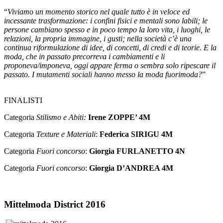
“
Viviamo un momento storico nel quale tutto è in veloce ed
incessante trasformazione: i confini fisici e mentali sono labili; le
persone cambiano spesso e in poco tempo la loro vita, i luoghi, le
relazioni, la propria immagine, i gusti; nella società c’è una
continua riformulazione di idee, di concetti, di credi e di teorie. E la
moda, che in passato precorreva i cambiamenti e li
proponeva/imponeva, oggi appare ferma o sembra solo ripescare il
passato.
I mutamenti sociali hanno messo la moda fuorimoda?
”
FINALISTI
Categoria
Stilismo e Abiti:
Irene ZOPPE’ 4M
Categoria
Texture e Materiali
:
Federica SIRIGU 4M
Categoria
Fuori concorso
:
Giorgia FURLANETTO 4N
Categoria
Fuori concorso
:
Giorgia D’ANDREA 4M
Mittelmoda District 2016