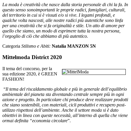
La moda è creatività che nasce dalla storia personale di chi la fa. In
questo senso sono
importanti le proprie radici, famigliari, culturali,
del territorio in cui si è vissuti e/o si vive.
I legami profondi, e
qualche volta nascosti, alle nostre radici più autentiche sono linfa
per
una creatività che si fa originalità e stile. Un atto di amore per
quello che siamo, un modo
di esprimere tutta la nostra persona,
l’orgoglio di ciò che abbiamo di più autentico.
Categoria
Stilismo e Abiti:
Natalia MANZON 5N
Mittelmoda District 2020
Il tema del concorso, per la
sua edizione 2020, è GREEN
FASHION!
“
Il tema del riscaldamento globale e più in generale dell’equilibrio
ambientale del pianeta sta diventando centrale sempre più in ogni
azione e progetto. In particolare chi produce deve realizzare prodotti
che siano sostenibili, con materiali, cicli produttivi e recupero post-
utilizzo rispettosi dell’ambiente. Anche il settore moda si è dato
obiettivi in linea con queste necessità, all’interno di quella che viene
ormai definita “economia circolare
”.