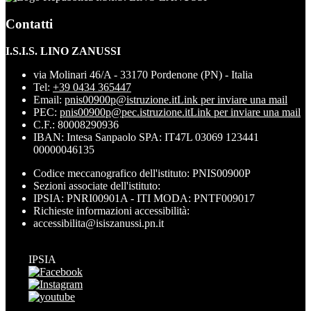
Contatti
I.S.I.S. LINO ZANUSSI
via Molinari 46/A - 33170 Pordenone (PN) - Italia
Tel:
+39 0434 365447
Email:
pnis00900p@istruzione.it
Link per inviare una mail
PEC:
pnis00900p@pec.istruzione.it
Link per inviare una mail
C.F.: 80008290936
IBAN: Intesa Sanpaolo SPA: IT47L 03069 123441
00000046135
Codice meccanografico dell'istituto: PNIS00900P
Sezioni associate dell'istituto:
IPSIA: PNRI00901A - ITI MODA: PNTF009017
Richieste informazioni accessibilità:
accessibilita@isiszanussi.pn.it
IPSIA