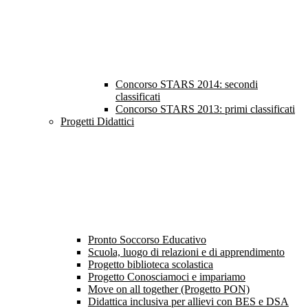
Concorso STARS 2014: secondi
classificati
Concorso STARS 2013: primi classificati
Progetti Didattici
Pronto Soccorso Educativo
Scuola, luogo di relazioni e di apprendimento
Progetto biblioteca scolastica
Progetto Conosciamoci e impariamo
Move on all together (Progetto PON)
Didattica inclusiva per allievi con BES e DSA