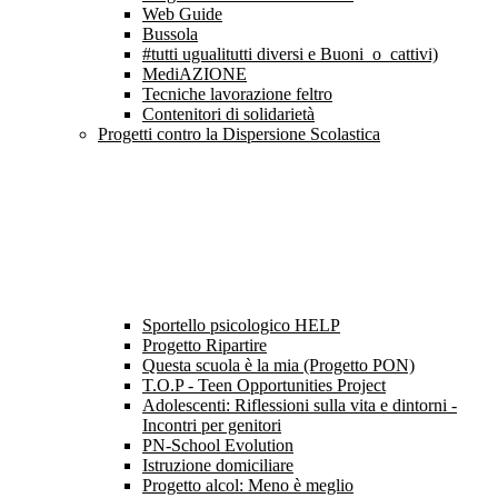
Web Guide
Bussola
#tutti ugualitutti diversi e Buoni_o_cattivi)
MediAZIONE
Tecniche lavorazione feltro
Contenitori di solidarietà
Progetti contro la Dispersione Scolastica
Sportello psicologico HELP
Progetto Ripartire
Questa scuola è la mia (Progetto PON)
T.O.P - Teen Opportunities Project
Adolescenti: Riflessioni sulla vita e dintorni -
Incontri per genitori
PN-School Evolution
Istruzione domiciliare
Progetto alcol: Meno è meglio