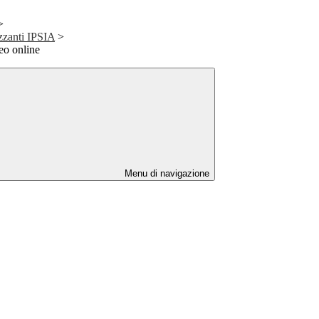
>
izzanti IPSIA
>
eo online
Menu di navigazione