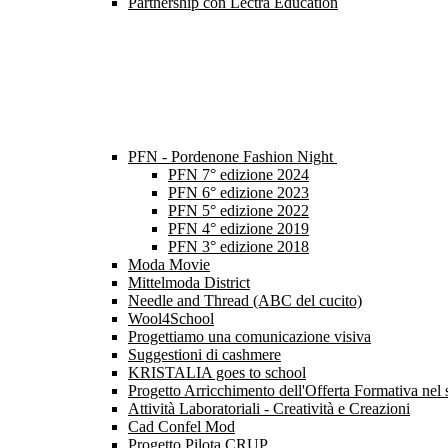
Partnership con Lectra Education
PFN - Pordenone Fashion Night
PFN 7° edizione 2024
PFN 6° edizione 2023
PFN 5° edizione 2022
PFN 4° edizione 2019
PFN 3° edizione 2018
Moda Movie
Mittelmoda District
Needle and Thread (ABC del cucito)
Wool4School
Progettiamo una comunicazione visiva
Suggestioni di cashmere
KRISTALIA goes to school
Progetto Arricchimento dell'Offerta Formativa nel s
Attività Laboratoriali - Creatività e Creazioni
Cad Confel Mod
Progetto Pilota CRUP