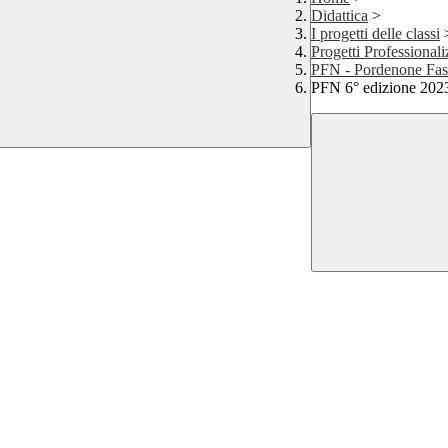
Didattica
>
I progetti delle classi
Progetti Professional
PFN - Pordenone Fas
PFN 6° edizione 202