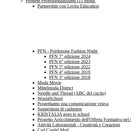
Progetti Professionalizzanti ITI Moda
Partnership con Lectra Education
PFN - Pordenone Fashion Night
PFN 7° edizione 2024
PFN 6° edizione 2023
PFN 5° edizione 2022
PFN 4° edizione 2019
PFN 3° edizione 2018
Moda Movie
Mittelmoda District
Needle and Thread (ABC del cucito)
Wool4School
Progettiamo una comunicazione visiva
Suggestioni di cashmere
KRISTALIA goes to school
Progetto Arricchimento dell'Offerta Formativa nel s
Attività Laboratoriali - Creatività e Creazioni
Cad Confel Mod