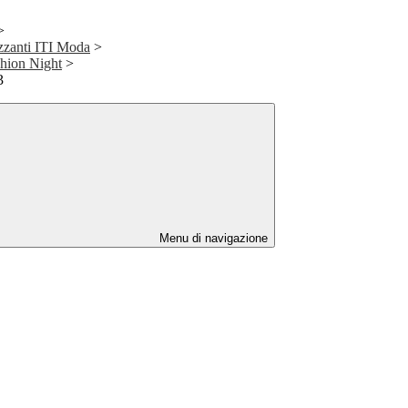
>
izzanti ITI Moda
>
hion Night
>
3
Menu di navigazione