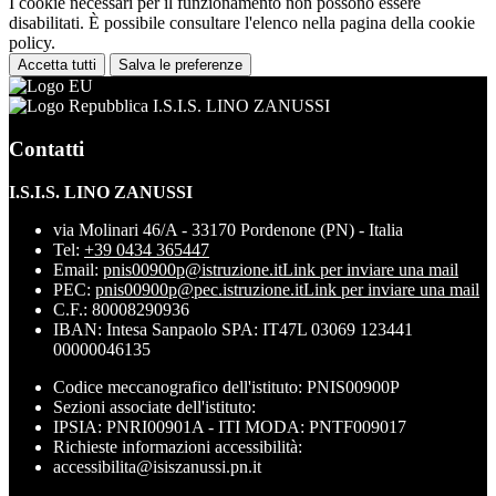
I cookie necessari per il funzionamento non possono essere
disabilitati. È possibile consultare l'elenco nella pagina della cookie
policy.
Accetta tutti
Salva le preferenze
I.S.I.S. LINO ZANUSSI
Contatti
I.S.I.S. LINO ZANUSSI
via Molinari 46/A - 33170 Pordenone (PN) - Italia
Tel:
+39 0434 365447
Email:
pnis00900p@istruzione.it
Link per inviare una mail
PEC:
pnis00900p@pec.istruzione.it
Link per inviare una mail
C.F.: 80008290936
IBAN: Intesa Sanpaolo SPA: IT47L 03069 123441
00000046135
Codice meccanografico dell'istituto: PNIS00900P
Sezioni associate dell'istituto:
IPSIA: PNRI00901A - ITI MODA: PNTF009017
Richieste informazioni accessibilità:
accessibilita@isiszanussi.pn.it