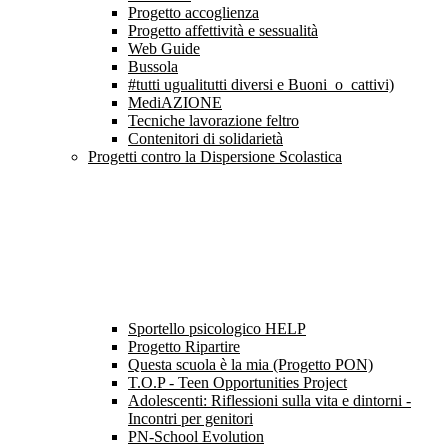
Progetto accoglienza
Progetto affettività e sessualità
Web Guide
Bussola
#tutti ugualitutti diversi e Buoni_o_cattivi)
MediAZIONE
Tecniche lavorazione feltro
Contenitori di solidarietà
Progetti contro la Dispersione Scolastica
Sportello psicologico HELP
Progetto Ripartire
Questa scuola è la mia (Progetto PON)
T.O.P - Teen Opportunities Project
Adolescenti: Riflessioni sulla vita e dintorni -
Incontri per genitori
PN-School Evolution